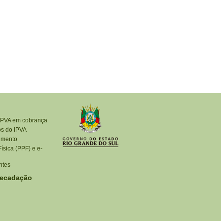
IPVA em cobrança
os do IPVA
imento
ísica (PPF) e e-
ntes
recadação