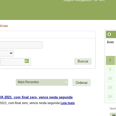
ícias
Dom
2
9
16
Ordenar
23
30
VA 2021, com final zero, vence nesta segunda
 2021, com final zero, vence nesta segunda
Leia mais
Nenh
Ma