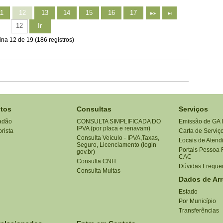
11
12
13
14
15
16
17
Ir
na 12 de 19 (186 registros)
tos
Consultas
Serviços
adão
CONSULTA SIMPLIFICADA DO
Emissão de GA 
IPVA (por placa e renavam)
rista
Carta de Serviç
Consulta Veículo - IPVA,Taxas,
Locais de Atend
Seguro, Licenciamento (login
Portais Pessoa F
gov.br)
CAC
Consulta CNH
Dúvidas Freque
Consulta Multas
Dados de Ar
Estado
Por Município
Transferências