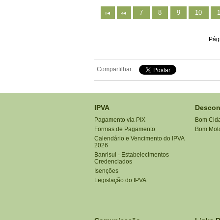
7
8
9
10
Pági
Compartilhar:
IPVA
Descon
Pagamento via PIX
Bom Cid
Formas de Pagamento
Bom Moto
Calendário e Vencimento do IPVA
2026
Banrisul - Estabelecimentos
Credenciados
Isenções
Legislação do IPVA