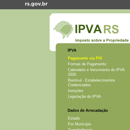
IPVA
Pagamento via PIX
Formas de Pagamento
Calendário e Vencimento do IPVA
2026
Banrisul - Estabelecimentos
Credenciados
Isenções
Legislação do IPVA
Dados de Arrecadação
Estado
Por Município
Transferências