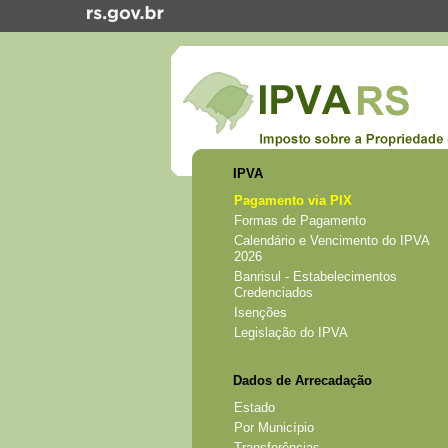
IPVA
Pagamento via PIX
Formas de Pagamento
Calendário e Vencimento do IPVA
2026
Banrisul - Estabelecimentos
Credenciados
Isenções
Legislação do IPVA
Dados de Arrecadação
Estado
Por Município
Transferências