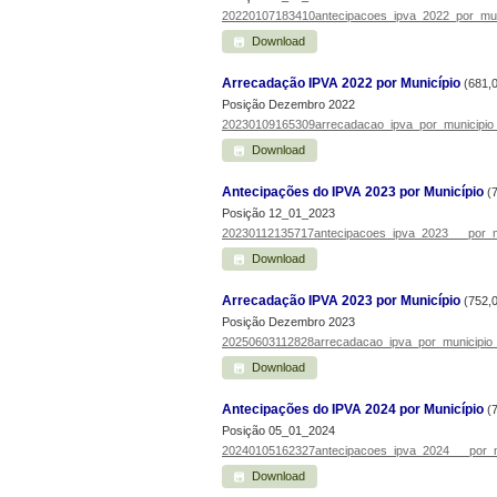
20220107183410antecipacoes_ipva_2022_por_muni
Download
Arrecadação IPVA 2022 por Município
(681,
Posição Dezembro 2022
20230109165309arrecadacao_ipva_por_municipio
Download
Antecipações do IPVA 2023 por Município
(
Posição 12_01_2023
20230112135717antecipacoes_ipva_2023___por_mu
Download
Arrecadação IPVA 2023 por Município
(752,
Posição Dezembro 2023
20250603112828arrecadacao_ipva_por_municipio
Download
Antecipações do IPVA 2024 por Município
(
Posição 05_01_2024
20240105162327antecipacoes_ipva_2024___por_mu
Download