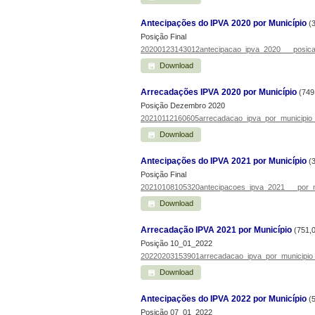
Antecipações do IPVA 2020 por Município
(
Posição Final
20200123143012antecipacao_ipva_2020___posicao
Download
Arrecadações IPVA 2020 por Município
(749
Posição Dezembro 2020
20210112160605arrecadacao_ipva_por_municipio
Download
Antecipações do IPVA 2021 por Município
(
Posição Final
20210108105320antecipacoes_ipva_2021___por_mu
Download
Arrecadação IPVA 2021 por Município
(751,
Posição 10_01_2022
20220203153901arrecadacao_ipva_por_municipio
Download
Antecipações do IPVA 2022 por Município
(
Posição 07_01_2022