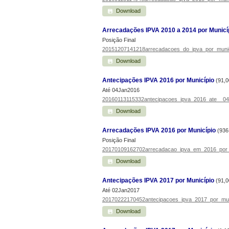
Download
Arrecadações IPVA 2010 a 2014 por Municí
Posição Final
20151207141218arrecadacoes_do_ipva_por_munic
Download
Antecipações IPVA 2016 por Município
(91,0
Até 04Jan2016
20160113115332antecipacoes_ipva_2016_ate__04
Download
Arrecadações IPVA 2016 por Município
(936
Posição Final
20170109162702arrecadacao_ipva_em_2016_por_
Download
Antecipações IPVA 2017 por Município
(91,0
Até 02Jan2017
20170222170452antecipacoes_ipva_2017_por_mun
Download