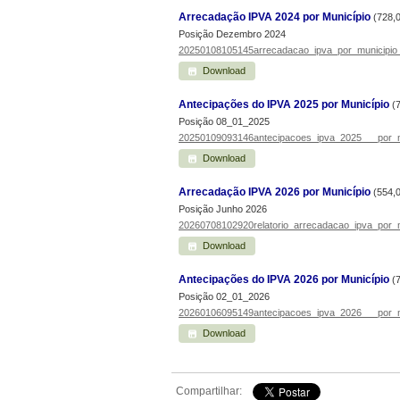
Arrecadação IPVA 2024 por Município
(728,
Posição Dezembro 2024
20250108105145arrecadacao_ipva_por_municipio
Download
Antecipações do IPVA 2025 por Município
(
Posição 08_01_2025
20250109093146antecipacoes_ipva_2025___por_mu
Download
Arrecadação IPVA 2026 por Município
(554,
Posição Junho 2026
20260708102920relatorio_arrecadacao_ipva_por_
Download
Antecipações do IPVA 2026 por Município
(
Posição 02_01_2026
20260106095149antecipacoes_ipva_2026___por_m
Download
Compartilhar: