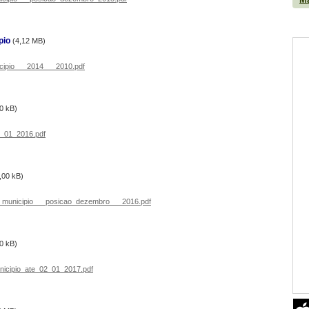
pio
(4,12 MB)
ipio___2014___2010.pdf
0 kB)
_01_2016.pdf
,00 kB)
municipio___posicao_dezembro___2016.pdf
0 kB)
icipio_ate_02_01_2017.pdf