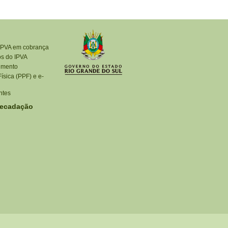
IPVA em cobrança
os do IPVA
imento
ísica (PPF) e e-
ntes
recadação