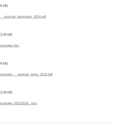
00 kB)
___posicao_dezembro_2024.pdf
72,00 kB)
nicipio.xlsx
00 kB)
municipio___posicao_junho_2026.pdf
72,00 kB)
unicipio_02012026_.xlsx