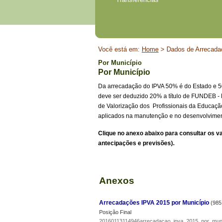
Início
Você está em:
Home
> Dados de Arrecadaç
do
Por Município
conteúdo
Por Município
Da arrecadação do IPVA 50% é do Estado e 50
deve ser deduzido 20% a título de FUNDEB 
de Valorização dos Profissionais da Educaçã
aplicados na manutenção e no desenvolvime
Clique no anexo abaixo para consultar os v
antecipações e previsões).
Anexos
Arrecadações IPVA 2015 por Município
(985
Posição Final
20160113114946arrecadacao_ipva_2015_por_muni