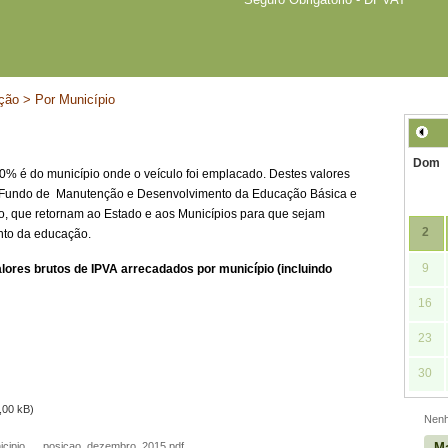
ão > Por Município
Dom
% é do município onde o veículo foi emplacado. Destes valores
- Fundo de Manutenção e Desenvolvimento da Educação Básica e
o, que retornam ao Estado e aos Municípios para que sejam
2
nto da educação.
9
alores brutos de IPVA arrecadados por município (incluindo
16
23
30
,00 kB)
Nenh
Ma
cipio___posicao_dezembro_2015.pdf