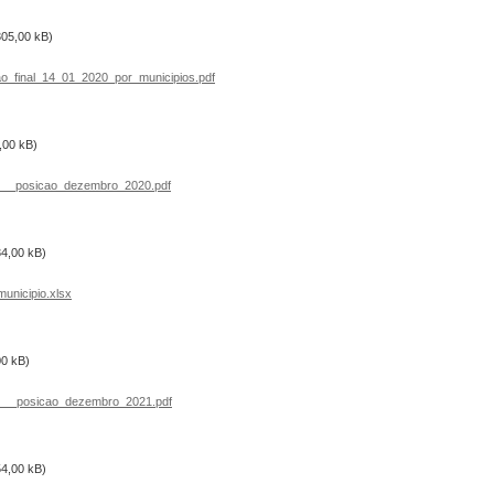
305,00 kB)
_final_14_01_2020_por_municipios.pdf
,00 kB)
___posicao_dezembro_2020.pdf
34,00 kB)
nicipio.xlsx
00 kB)
___posicao_dezembro_2021.pdf
54,00 kB)