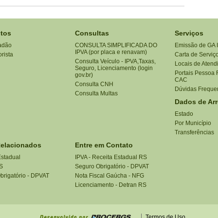
tos
Consultas
Serviços
adão
CONSULTA SIMPLIFICADA DO
Emissão de GA 
IPVA (por placa e renavam)
rista
Carta de Serviç
Consulta Veículo - IPVA,Taxas,
Locais de Atend
Seguro, Licenciamento (login
Portais Pessoa F
gov.br)
CAC
Consulta CNH
Dúvidas Freque
Consulta Multas
Dados de Ar
Estado
Por Município
Transferências
Relacionados
Entre em Contato
Estadual
IPVA - Receita Estadual RS
S
Seguro Obrigatório - DPVAT
brigatório - DPVAT
Nota Fiscal Gaúcha - NFG
Licenciamento - Detran RS
Termos de Uso