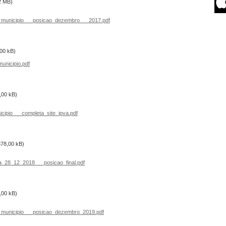
2 MB)
municipio___posicao_dezembro___2017.pdf
00 kB)
nicipio.pdf
,00 kB)
ipio___completa_site_ipva.pdf
378,00 kB)
_28_12_2018___posicao_final.pdf
,00 kB)
municipio___posicao_dezembro_2019.pdf