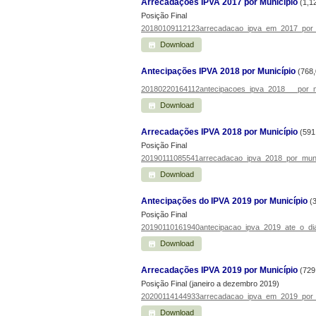
Arrecadações IPVA 2017 por Município
(1,1
Posição Final
20180109112123arrecadacao_ipva_em_2017_por_
Download
Antecipações IPVA 2018 por Município
(768,
20180220164112antecipacoes_ipva_2018___por_mu
Download
Arrecadações IPVA 2018 por Município
(591
Posição Final
20190111085541arrecadacao_ipva_2018_por_munic
Download
Antecipações do IPVA 2019 por Município
(
Posição Final
20190110161940antecipacao_ipva_2019_ate_o_dia
Download
Arrecadações IPVA 2019 por Município
(729
Posição Final (janeiro a dezembro 2019)
20200114144933arrecadacao_ipva_em_2019_por_
Download