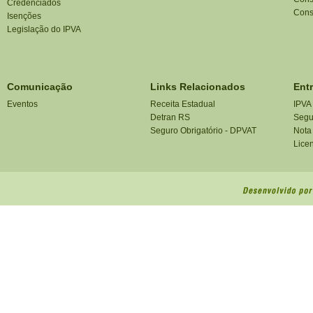
Credenciados
Cons
Isenções
Legislação do IPVA
Comunicação
Links Relacionados
Ent
Eventos
Receita Estadual
IPVA
Detran RS
Segu
Seguro Obrigatório - DPVAT
Nota
Lice