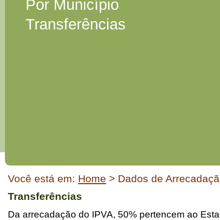
Por Município
Transferências
Início
Você está em:
Home
> Dados de Arrecadação
do
conteúdo
Transferências
Da arrecadação do IPVA, 50% pertencem ao Est