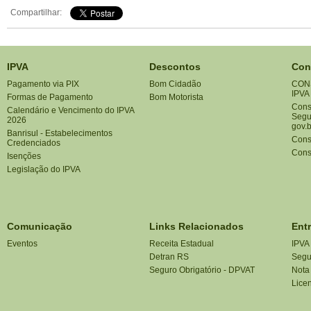
Compartilhar:
IPVA
Descontos
Con
Pagamento via PIX
Bom Cidadão
CON
IPVA
Formas de Pagamento
Bom Motorista
Consu
Calendário e Vencimento do IPVA
Segu
2026
gov.b
Banrisul - Estabelecimentos
Cons
Credenciados
Cons
Isenções
Legislação do IPVA
Comunicação
Links Relacionados
Ent
Eventos
Receita Estadual
IPVA
Detran RS
Segu
Seguro Obrigatório - DPVAT
Nota
Lice