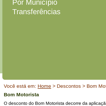
Por Município
Transferências
Início
Você está em:
Home
> Descontos > Bom Mot
do
conteúdo
Bom Motorista
O desconto do Bom Motorista decorre da aplicaçã