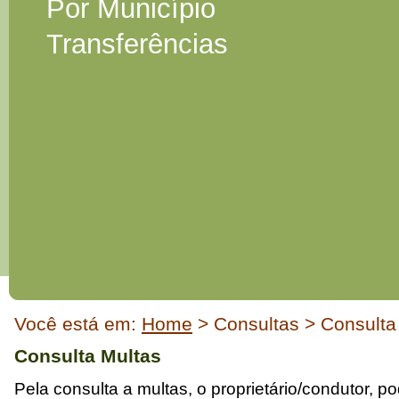
Por Município
Transferências
Início
Você está em:
Home
> Consultas > Consulta
do
conteúdo
Consulta Multas
Pela consulta a multas, o proprietário/condutor, p