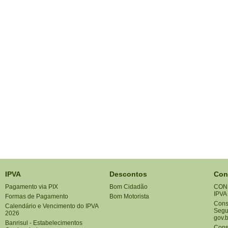
IPVA
Descontos
Con
Pagamento via PIX
Bom Cidadão
CON
IPVA
Formas de Pagamento
Bom Motorista
Consu
Calendário e Vencimento do IPVA
Segu
2026
gov.b
Banrisul - Estabelecimentos
Cons