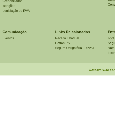
Credenciados
Cons
Isenções
Legislação do IPVA
Comunicação
Links Relacionados
Ent
Eventos
Receita Estadual
IPVA
Detran RS
Segu
Seguro Obrigatório - DPVAT
Nota
Lice