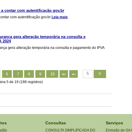
 a contar com autentificação gov.br
contar com autentificação gov.br
Leia mais
urança gera alteração temporária na consulta e
A 2024
ança gera alteração temporária na consulta e pagamento do IPVA
Ir
6
7
8
9
10
ina 5 de 19 (186 registros)
tos
Consultas
Serviços
adão
CONSULTA SIMPLIFICADA DO
Emissão de GA 