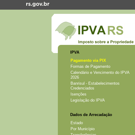
IPVA
Pagamento via PIX
Formas de Pagamento
Calendário e Vencimento do IPVA
2026
Banrisul - Estabelecimentos
Credenciados
Isenções
Legislação do IPVA
Dados de Arrecadação
Estado
Por Município
Transferências