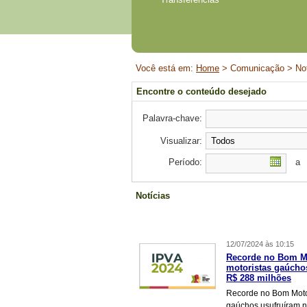
Início
Você está em:
Home
> Comunicação > Not
do
conteúdo
Encontre o conteúdo desejado
Palavra-chave:
Visualizar:
Período:
a
Notícias
12/07/2024 às 10:15
Recorde no Bom Mo
motoristas gaúcho
R$ 288 milhões
Recorde no Bom Motor
gaúchos usufruíram 