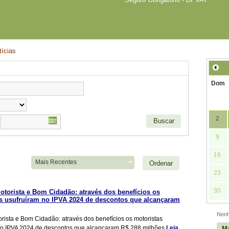
ícias
Dom
2
9
16
Ordenar
23
30
torista e Bom Cidadão: através dos benefícios os
s usufruíram no IPVA 2024 de descontos que alcançaram
Nenh
ista e Bom Cidadão: através dos benefícios os motoristas
no IPVA 2024 de descontos que alcançaram R$ 288 milhões
Leia
Ma