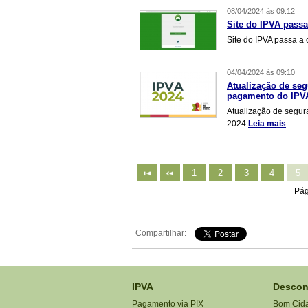
08/04/2024 às 09:12
Site do IPVA passa
Site do IPVA passa a 
04/04/2024 às 09:10
Atualização de seg
pagamento do IPV
Atualização de segur
2024
Leia mais
1
2
3
4
5
Pág
Compartilhar:
IPVA
Descon
Pagamento via PIX
Bom Cid