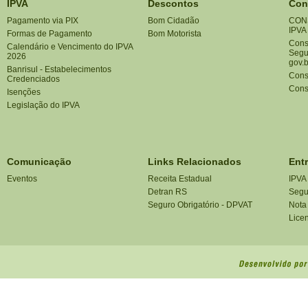
IPVA
Descontos
Con
Pagamento via PIX
Bom Cidadão
CON
IPVA
Formas de Pagamento
Bom Motorista
Consu
Calendário e Vencimento do IPVA
Segu
2026
gov.b
Banrisul - Estabelecimentos
Cons
Credenciados
Cons
Isenções
Legislação do IPVA
Comunicação
Links Relacionados
Ent
Eventos
Receita Estadual
IPVA
Detran RS
Segu
Seguro Obrigatório - DPVAT
Nota
Lice