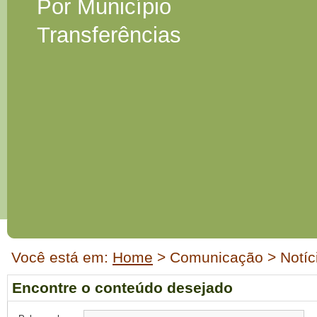
Por Município
Transferências
Início
Você está em:
Home
> Comunicação > Notíc
do
conteúdo
Encontre o conteúdo desejado