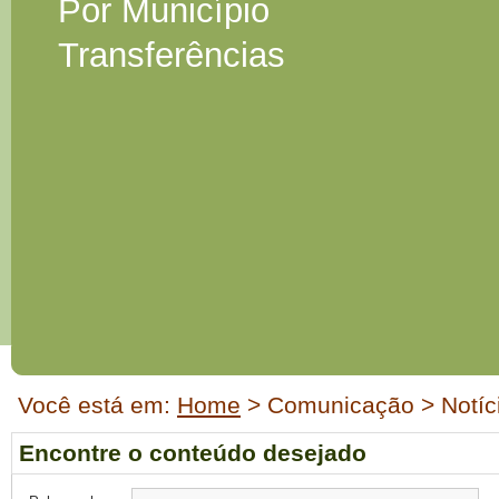
Por Município
Transferências
Início
Você está em:
Home
> Comunicação > Notíc
do
conteúdo
Encontre o conteúdo desejado