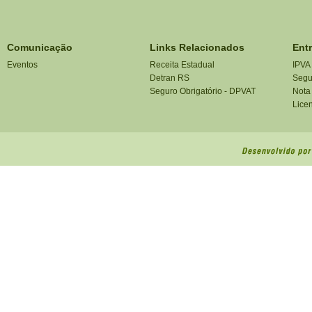
Comunicação
Links Relacionados
Ent
Eventos
Receita Estadual
IPVA
Detran RS
Segu
Seguro Obrigatório - DPVAT
Nota
Lice