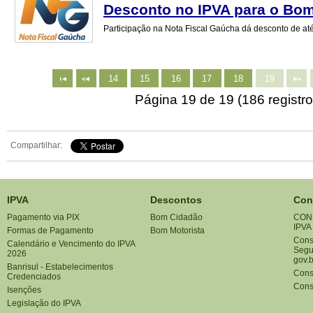
Desconto no IPVA para o Bo
Participação na Nota Fiscal Gaúcha dá desconto de a
14
15
16
17
18
19
Página 19 de 19 (186 registro
Compartilhar:
IPVA
Descontos
Con
Pagamento via PIX
Bom Cidadão
CON
IPVA
Formas de Pagamento
Bom Motorista
Consu
Calendário e Vencimento do IPVA
Segu
2026
gov.b
Banrisul - Estabelecimentos
Cons
Credenciados
Cons
Isenções
Legislação do IPVA