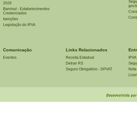
Segu
2026
gov.b
Banrisul - Estabelecimentos
Cons
Credenciados
Cons
Isenções
Legislação do IPVA
Comunicação
Links Relacionados
Ent
Eventos
Receita Estadual
IPVA
Detran RS
Segu
Seguro Obrigatório - DPVAT
Nota
Lice