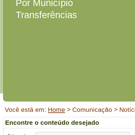
Por Município
Transferências
Início
Você está em:
Home
> Comunicação > Notíc
do
conteúdo
Encontre o conteúdo desejado