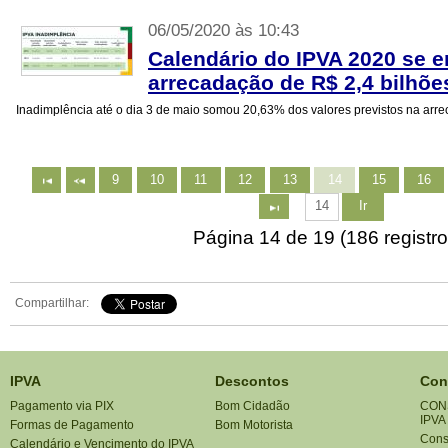
06/05/2020 às 10:43
Calendário do IPVA 2020 se 
arrecadação de R$ 2,4 bilhõe
Inadimplência até o dia 3 de maio somou 20,63% dos valores previstos na ar
9
10
11
12
13
14
15
16
Ir
Página 14 de 19 (186 registro
Compartilhar:
IPVA
Descontos
Con
Pagamento via PIX
Bom Cidadão
CON
IPVA
Formas de Pagamento
Bom Motorista
Consu
Calendário e Vencimento do IPVA