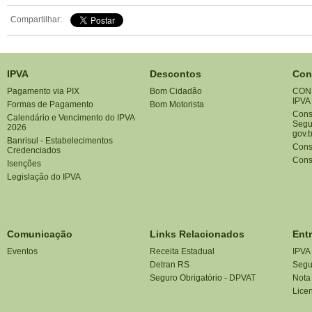
Compartilhar:
IPVA
Descontos
Con
Pagamento via PIX
Bom Cidadão
CON
IPVA
Formas de Pagamento
Bom Motorista
Consu
Calendário e Vencimento do IPVA
Segu
2026
gov.b
Banrisul - Estabelecimentos
Cons
Credenciados
Cons
Isenções
Legislação do IPVA
Comunicação
Links Relacionados
Ent
Eventos
Receita Estadual
IPVA
Detran RS
Segu
Seguro Obrigatório - DPVAT
Nota
Lice