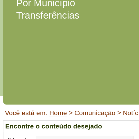
Por Município
Transferências
Início
Você está em:
Home
> Comunicação > Notíc
do
conteúdo
Encontre o conteúdo desejado